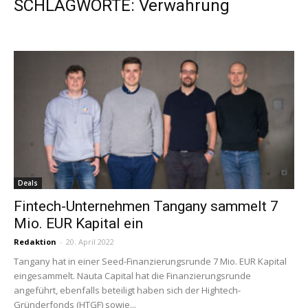
SCHLAGWORTE: Verwahrung
Deals
Fintech-Unternehmen Tangany sammelt 7
Mio. EUR Kapital ein
Redaktion
-
20. April 2022
Tangany hat in einer Seed-Finanzierungsrunde 7 Mio. EUR Kapital
eingesammelt. Nauta Capital hat die Finanzierungsrunde
angeführt, ebenfalls beteiligt haben sich der Hightech-
Gründerfonds (HTGF) sowie...