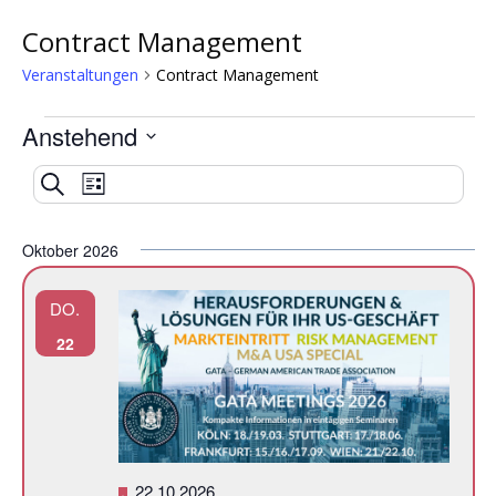
Contract Management
Veranstaltungen
Contract Management
Anstehend
Veranstaltungen
Datum
Veranstaltung
Veranstaltungen
Suche
wählen.
Liste
Ansichten-
Suche
Navigation
Oktober 2026
und
DO.
Ansichten,
22
Navigation
Hervorgehoben
22.10.2026