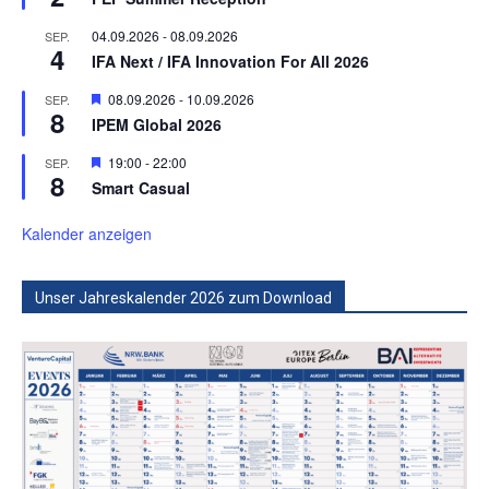
04.09.2026
-
08.09.2026
SEP.
4
IFA Next / IFA Innovation For All 2026
Hervorgehoben
08.09.2026
-
10.09.2026
SEP.
8
IPEM Global 2026
Hervorgehoben
19:00
-
22:00
SEP.
8
Smart Casual
Kalender anzeigen
Unser Jahreskalender 2026 zum Download