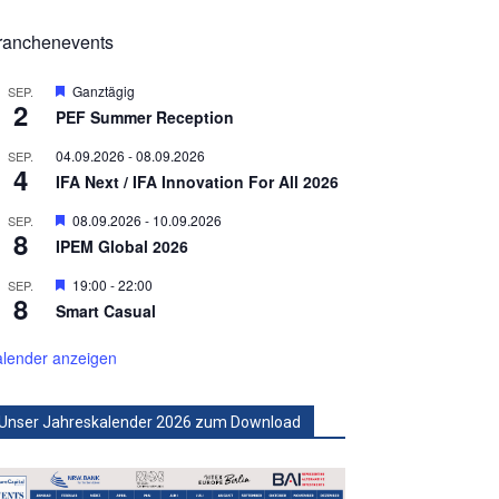
ranchenevents
Hervorgehoben
Ganztägig
SEP.
2
PEF Summer Reception
04.09.2026
-
08.09.2026
SEP.
4
IFA Next / IFA Innovation For All 2026
Hervorgehoben
08.09.2026
-
10.09.2026
SEP.
8
IPEM Global 2026
Hervorgehoben
19:00
-
22:00
SEP.
8
Smart Casual
lender anzeigen
Unser Jahreskalender 2026 zum Download