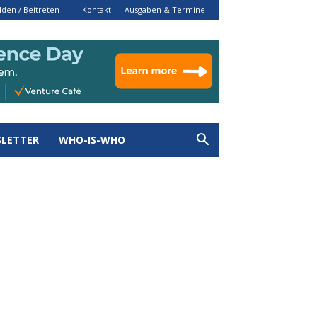
den / Beitreten
Kontakt
Ausgaben & Termine
LETTER
WHO-IS-WHO