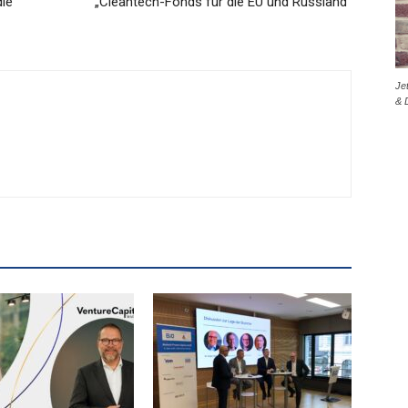
die
„Cleantech-Fonds für die EU und Russland“
Je
& 