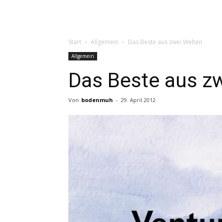
Start
Allgemein
Das Beste aus zwei Welten
Allgemein
Das Beste aus z
Von
bodenmuh
-
29. April 2012