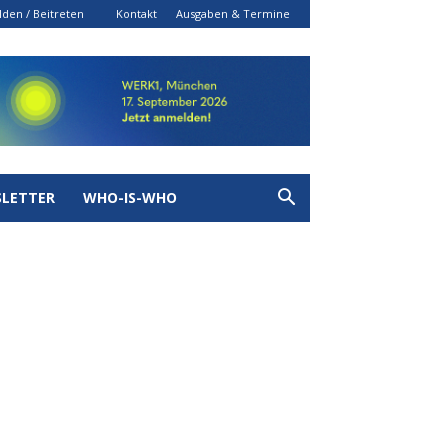
den / Beitreten
Kontakt
Ausgaben & Termine
LETTER
WHO-IS-WHO