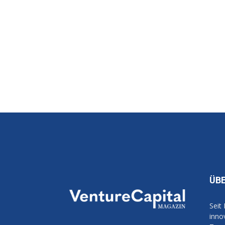
ÜB
Seit
inno