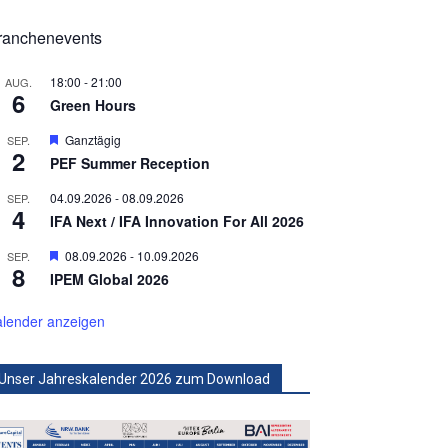
ranchenevents
18:00
-
21:00
AUG.
6
Green Hours
Hervorgehoben
Ganztägig
SEP.
2
PEF Summer Reception
04.09.2026
-
08.09.2026
SEP.
4
IFA Next / IFA Innovation For All 2026
Hervorgehoben
08.09.2026
-
10.09.2026
SEP.
8
IPEM Global 2026
lender anzeigen
Unser Jahreskalender 2026 zum Download