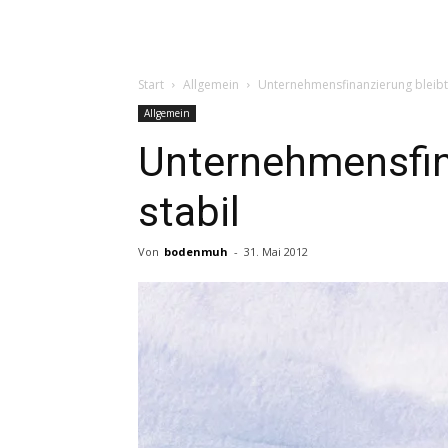
Start
Allgemein
Unternehmensfinanzierung bleibt 
Allgemein
Unternehmensfin
stabil
Von
bodenmuh
-
31. Mai 2012