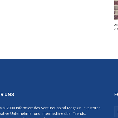
Je
& 
ER UNS
F
 Mai 2000 informiert das VentureCapital Magazin Investoren,
vative Unternehmer und Intermediäre über Trends,