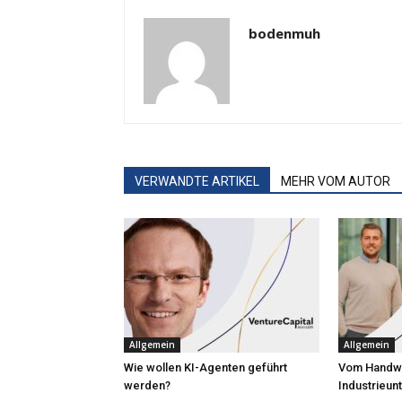
bodenmuh
VERWANDTE ARTIKEL
MEHR VOM AUTOR
Allgemein
Allgemein
Wie wollen KI-Agenten geführt
Vom Handw
werden?
Industrieu