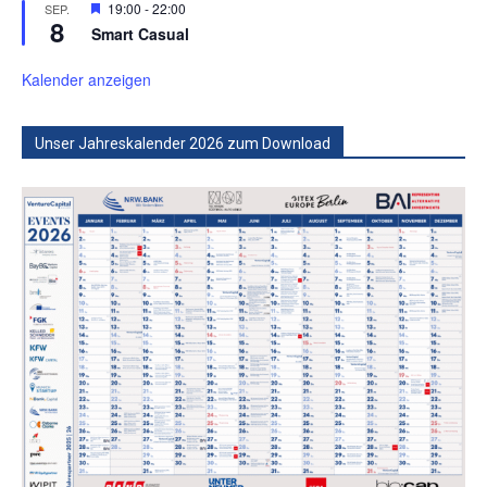
Hervorgehoben
19:00
-
22:00
SEP.
8
Smart Casual
Kalender anzeigen
Unser Jahreskalender 2026 zum Download