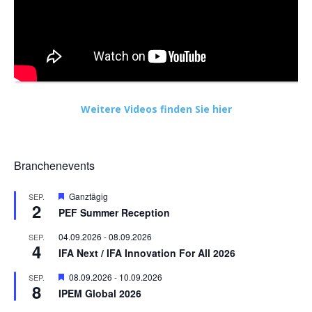
Weitere Videos finden Sie hier
Branchenevents
Hervorgehoben
Ganztägig
SEP.
2
PEF Summer Reception
04.09.2026
-
08.09.2026
SEP.
4
IFA Next / IFA Innovation For All 2026
Hervorgehoben
08.09.2026
-
10.09.2026
SEP.
8
IPEM Global 2026