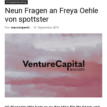
Entrepreneurship
Neun Fragen an Freya Oehle
von spottster
Von
marcoripanti
-
13. September 2013
VC Magazin: Wie kam es zu der Idee für Ihr Start-up?