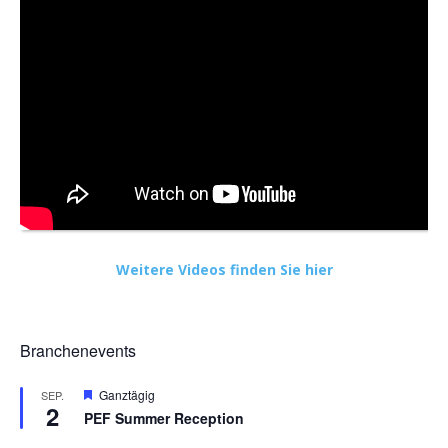
Weitere Videos finden Sie hier
Branchenevents
Hervorgehoben
Ganztägig
SEP.
2
PEF Summer Reception