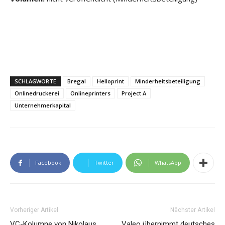
SCHLAGWORTE
Bregal
Helloprint
Minderheitsbeteiligung
Onlinedruckerei
Onlineprinters
Project A
Unternehmerkapital
Facebook
Twitter
WhatsApp
Vorheriger Artikel
Nächster Artikel
VC-Kolumne von Nikolaus
Valeo übernimmt deutsches