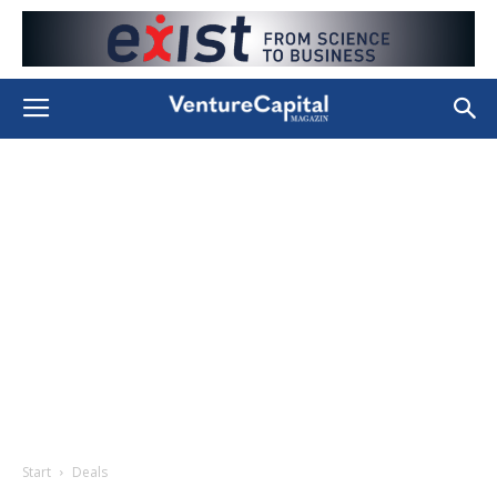
Start
Deals