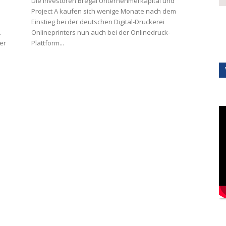
Die Investoren Bregal Unternehmerkapital und
Project A kaufen sich wenige Monate nach dem
Einstieg bei der deutschen Digital-Druckerei
.
Onlineprinters nun auch bei der Onlinedruck-
er
Plattform...