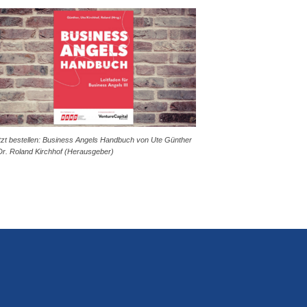
tzt bestellen: Business Angels Handbuch von Ute Günther
Dr. Roland Kirchhof (Herausgeber)