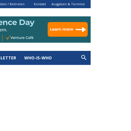
den / Beitreten
Kontakt
Ausgaben & Termine
LETTER
WHO-IS-WHO