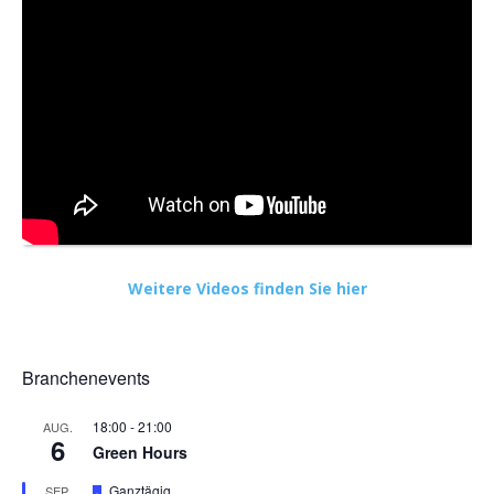
Weitere Videos finden Sie hier
Branchenevents
18:00
-
21:00
AUG.
6
Green Hours
Hervorgehoben
Ganztägig
SEP.