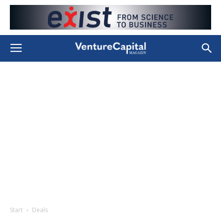
Start
Deals