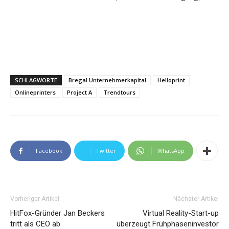
SCHLAGWORTE
Bregal Unternehmerkapital
Helloprint
Onlineprinters
Project A
Trendtours
Facebook
Twitter
WhatsApp
Vorheriger Artikel
Nächster Artikel
HitFox-Gründer Jan Beckers
Virtual Reality-Start-up
tritt als CEO ab
überzeugt Frühphaseninvestor