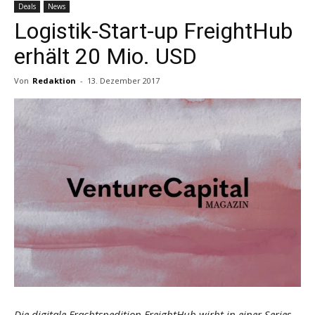
Deals
News
Logistik-Start-up FreightHub
erhält 20 Mio. USD
Von
Redaktion
-
13. Dezember 2017
Die digitale Frachtspedition FreightHub wirbt in einer Series