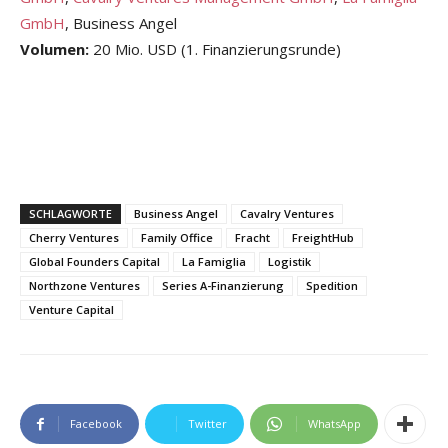
GmbH
, Business Angel
Volumen:
20 Mio. USD (1. Finanzierungsrunde)
SCHLAGWORTE
Business Angel
Cavalry Ventures
Cherry Ventures
Family Office
Fracht
FreightHub
Global Founders Capital
La Famiglia
Logistik
Northzone Ventures
Series A-Finanzierung
Spedition
Venture Capital
Facebook
Twitter
WhatsApp