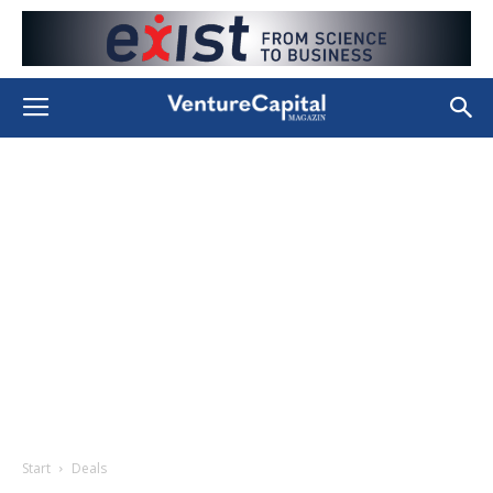
Start
Deals