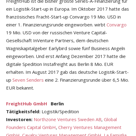
FreightHub ist die bisher größte Series-A-Finanzierung für
ein Logistik-Start-up in Europa. Im Oktober 2017 hatte das
französisches Fracht-Start-up Convargo 19 Mio. USD in
einer 1. Finanzierungsrunde eingeworben. wirbt
Convargo
19 Mio. USD von der russischen Venture Capital-
Gesellschaft InVenture Partners, dem deutschen
Wagniskapitalgeber Earlybird sowie fünf Business Angeln
eingeworben. Und erst Anfang Dezember 2017 hatte die
digitale Spedition Instafreight aus Berlin 8 Mio. EUR
erhalten. Im August 2017 gab das deutsche Logistik-Start-
up
Seven Senders
eine 2. Finanzierungsrunde über 6,5 Mio.
EUR bekannt.
FreightHub GmbH
Berlin
Tätigkeitsfeld:
Logistik/Spedition
Investoren:
Northzone Ventures Sweden AB
,
Global
Founders Capital GmbH
,
Cherry Ventures Management
GmbH
,
Cavalry Ventures Management GmbH
,
La Famiglia