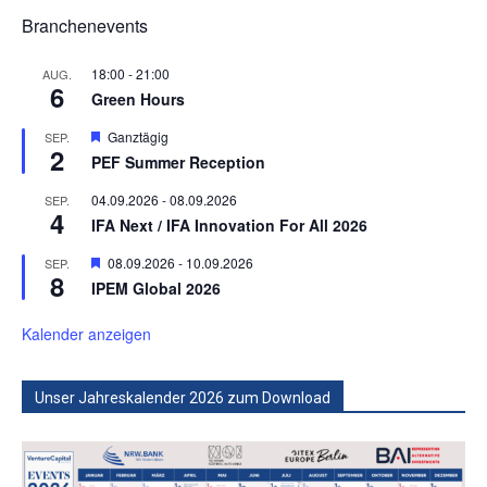
Branchenevents
18:00
-
21:00
AUG.
6
Green Hours
Hervorgehoben
Ganztägig
SEP.
2
PEF Summer Reception
04.09.2026
-
08.09.2026
SEP.
4
IFA Next / IFA Innovation For All 2026
Hervorgehoben
08.09.2026
-
10.09.2026
SEP.
8
IPEM Global 2026
Kalender anzeigen
Unser Jahreskalender 2026 zum Download