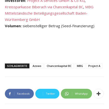
Investoren:
Project A Services GmbH & Co KG
,
Kreissparkasse Biberach via Chancenkapital BC
,
MBG
Mittelständische Beteiligungsgesellschaft Baden-
Württemberg GmbH
Volumen:
siebenstelliger Betrag (Seed-Finanzierung)
SCHLAGWORTE
Azowo
Chancenkapital BC
MBG
Project A
Facebook
Twitter
WhatsApp