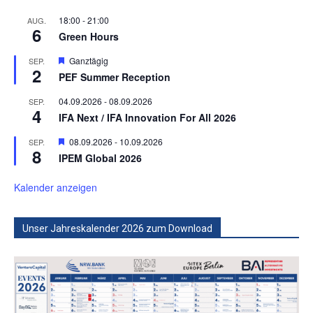
18:00
-
21:00
AUG.
6
Green Hours
Hervorgehoben
Ganztägig
SEP.
2
PEF Summer Reception
04.09.2026
-
08.09.2026
SEP.
4
IFA Next / IFA Innovation For All 2026
Hervorgehoben
08.09.2026
-
10.09.2026
SEP.
8
IPEM Global 2026
Kalender anzeigen
Unser Jahreskalender 2026 zum Download