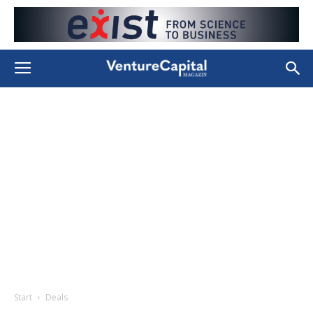
Start
Deals