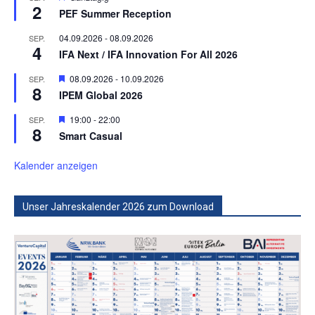
2
PEF Summer Reception
04.09.2026
-
08.09.2026
SEP.
4
IFA Next / IFA Innovation For All 2026
Hervorgehoben
08.09.2026
-
10.09.2026
SEP.
8
IPEM Global 2026
Hervorgehoben
19:00
-
22:00
SEP.
8
Smart Casual
Kalender anzeigen
Unser Jahreskalender 2026 zum Download