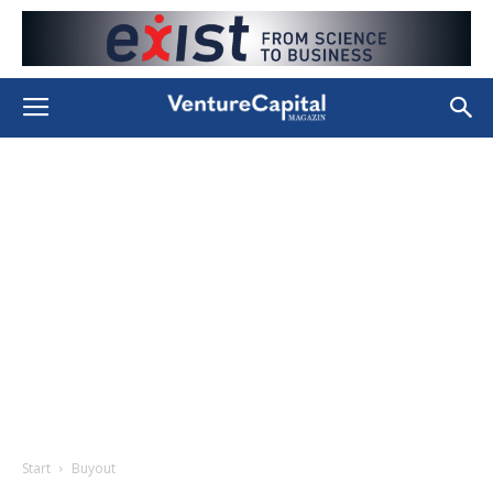
Start
Buyout