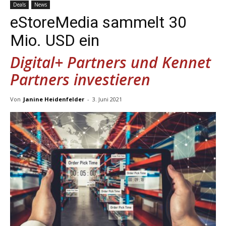
Deals
News
eStoreMedia sammelt 30
Mio. USD ein
Digital+ Partners und Kennet
Partners investieren
Von
Janine Heidenfelder
-
3. Juni 2021