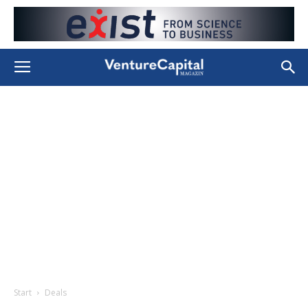
Start
Deals