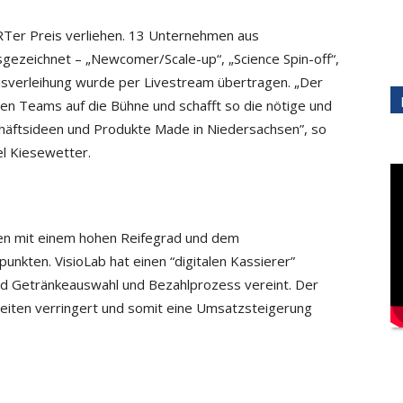
Ter Preis verliehen. 13 Unternehmen aus
sgezeichnet –
„Newcomer/Scale-up“, „Science Spin-off“,
Preisverleihung wurde per Livestream übertragen. „Der
ten Teams auf die Bühne und schafft so die nötige und
chäftsideen und Produkte Made in Niedersachsen”, so
l Kiesewetter.
ten mit einem hohen Reifegrad und dem
unkten. VisioLab hat einen “digitalen Kassierer”
und Getränkeauswahl und Bezahlprozess vereint. Der
zeiten verringert und somit eine Umsatzsteigerung