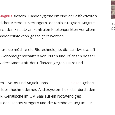
Magnus
sichern. Händehygiene ist eine der effektivsten
icher Keime zu verringern, deshalb integriert Magnus
Je
urch den Einsatz an zentralen Knotenpunkten vor allem
& 
Händedesinfektion gesteigert werden.
Start-up möchte die Biotechnologie, die Landwirtschaft
ie Genomeigenschaften von Pilzen und Pflanzen besser
 Widerstandskraft der Pflanzen gegen Hitze und
ternehmen – Sotos und Angiolutions.
Sotos
gehört
ellt ein hochmodernes Audiosystem her, das durch den
ik, Geräusche im OP-Saal auf ein Notwendiges
keit des Teams steigern und die Keimbelastung im OP