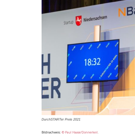
DurchSTARTer Preis 2021
Bildnachweis:
© Paul Haase/Donnerkeil
.