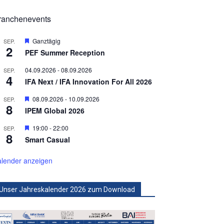
ranchenevents
Hervorgehoben
Ganztägig
SEP.
2
PEF Summer Reception
04.09.2026
-
08.09.2026
SEP.
4
IFA Next / IFA Innovation For All 2026
Hervorgehoben
08.09.2026
-
10.09.2026
SEP.
8
IPEM Global 2026
Hervorgehoben
19:00
-
22:00
SEP.
8
Smart Casual
lender anzeigen
Unser Jahreskalender 2026 zum Download