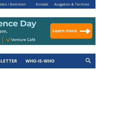
den / Beitreten
Kontakt
Ausgaben & Termine
LETTER
WHO-IS-WHO