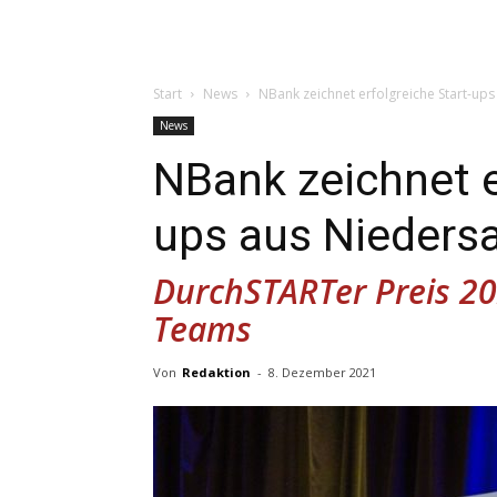
Start
News
NBank zeichnet erfolgreiche Start-up
News
NBank zeichnet e
ups aus Nieders
DurchSTARTer Preis 20
Teams
Von
Redaktion
-
8. Dezember 2021