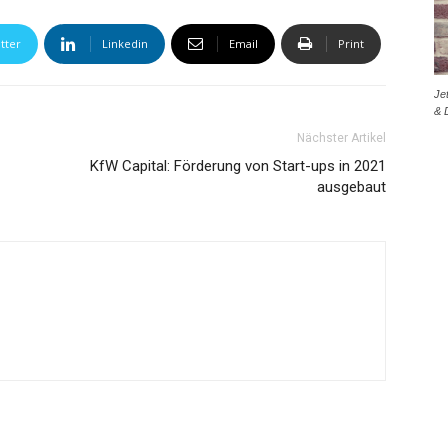
tter
Linkedin
Email
Print
Je
& 
Nächster Artikel
KfW Capital: Förderung von Start-ups in 2021
ausgebaut