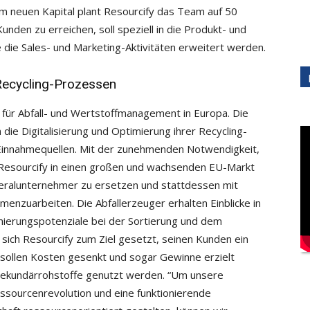
m neuen Kapital plant Resourcify das Team auf 50
unden zu erreichen, soll speziell in die Produkt- und
die Sales- und Marketing-Aktivitäten erweitert werden.
 Recycling-Prozessen
rm für Abfall- und Wertstoffmanagement in Europa. Die
ie Digitalisierung und Optimierung ihrer Recycling-
Einnahmequellen. Mit der zunehmenden Notwendigkeit,
ßt Resourcify in einen großen und wachsenden EU-Markt
eralunternehmer zu ersetzen und stattdessen mit
enzuarbeiten. Die Abfallerzeuger erhalten Einblicke in
mierungspotenziale bei der Sortierung und dem
s sich Resourcify zum Ziel gesetzt, seinen Kunden ein
 sollen Kosten gesenkt und sogar Gewinne erzielt
 Sekundärrohstoffe genutzt werden. “Um unsere
essourcenrevolution und eine funktionierende