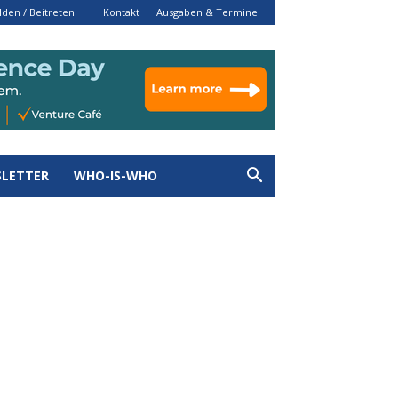
den / Beitreten
Kontakt
Ausgaben & Termine
LETTER
WHO-IS-WHO