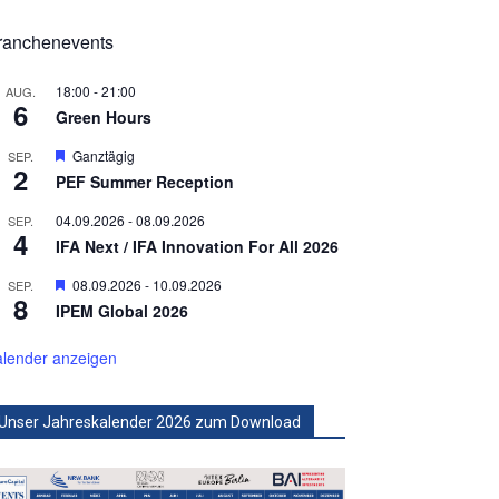
ranchenevents
18:00
-
21:00
AUG.
6
Green Hours
Hervorgehoben
Ganztägig
SEP.
2
PEF Summer Reception
04.09.2026
-
08.09.2026
SEP.
4
IFA Next / IFA Innovation For All 2026
Hervorgehoben
08.09.2026
-
10.09.2026
SEP.
8
IPEM Global 2026
lender anzeigen
Unser Jahreskalender 2026 zum Download