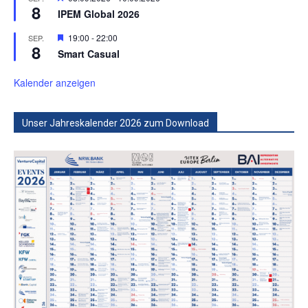
8
IPEM Global 2026
Hervorgehoben
19:00
-
22:00
SEP.
8
Smart Casual
Kalender anzeigen
Unser Jahreskalender 2026 zum Download