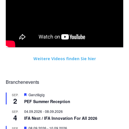
Weitere Videos finden Sie hier
Branchenevents
Hervorgehoben
Ganztägig
SEP.
2
PEF Summer Reception
04.09.2026
-
08.09.2026
SEP.
4
IFA Next / IFA Innovation For All 2026
Hervorgehoben
08.09.2026
-
10.09.2026
SEP.