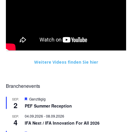
Weitere Videos finden Sie hier
Branchenevents
Hervorgehoben
Ganztägig
SEP.
2
PEF Summer Reception
04.09.2026
-
08.09.2026
SEP.
4
IFA Next / IFA Innovation For All 2026