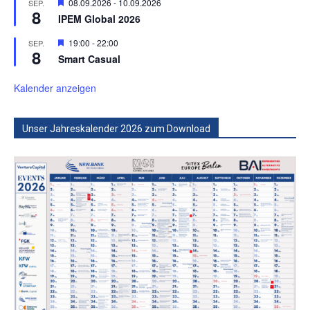
Hervorgehoben
08.09.2026
-
10.09.2026
SEP.
8
IPEM Global 2026
Hervorgehoben
19:00
-
22:00
SEP.
8
Smart Casual
Kalender anzeigen
Unser Jahreskalender 2026 zum Download