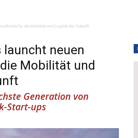
zialfonds für die Mobilität und Logistik der Zukunft
s launcht neuen
die Mobilität und
unft
ächste Generation von
ik-Start-ups