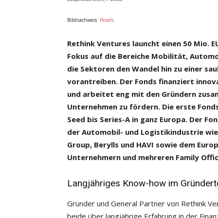
Bildnachweis:
Pexels
.
Rethink Ventures launcht einen 50 Mio. 
Fokus auf die Bereiche Mobilität, Automo
die Sektoren den Wandel hin zu einer sau
vorantreiben. Der Fonds finanziert innov
und arbeitet eng mit den Gründern zusa
Unternehmen zu fördern. Die erste Fond
Seed bis Series-A in ganz Europa. Der F
der Automobil- und Logistikindustrie wi
Group, Berylls und HAVI sowie dem Europä
Unternehmern und mehreren Family Offic
Langjähriges Know-how im Gründer
Gründer und General Partner von Rethink Vent
beide über langjährige Erfahrung in der Fina