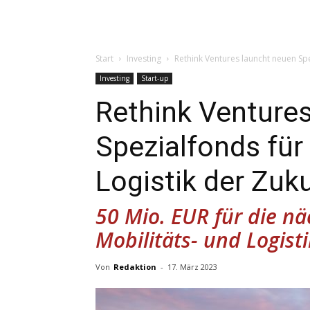
Start
Investing
Rethink Ventures launcht neuen Spe
Investing
Start-up
Rethink Venture
Spezialfonds für 
Logistik der Zuk
50 Mio. EUR für die n
Mobilitäts- und Logist
Von
Redaktion
-
17. März 2023