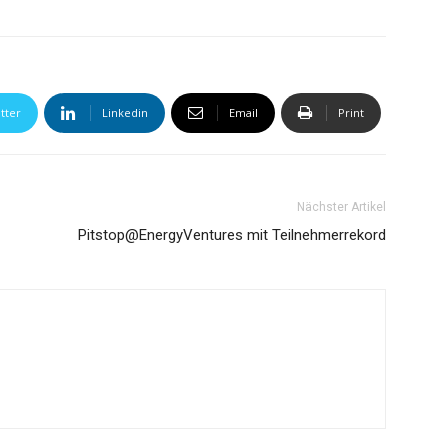
tter
Linkedin
Email
Print
Nächster Artikel
Pitstop@EnergyVentures mit Teilnehmerrekord