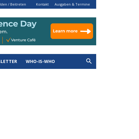
den / Beitreten
Kontakt
Ausgaben & Termine
LETTER
WHO-IS-WHO