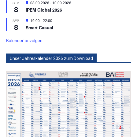
Hervorgehoben
08.09.2026
-
10.09.2026
SEP.
8
IPEM Global 2026
Hervorgehoben
19:00
-
22:00
SEP.
8
Smart Casual
Kalender anzeigen
Unser Jahreskalender 2026 zum Download