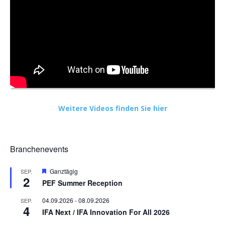
Weitere Videos finden Sie hier
Branchenevents
Hervorgehoben
Ganztägig
SEP.
2
PEF Summer Reception
04.09.2026
-
08.09.2026
SEP.
4
IFA Next / IFA Innovation For All 2026