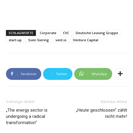
SCHLAGWORTE
Corporate
CVC
Deutsche Leasing Gruppe
start-up
Sven Siering
vent.io
Venture Capital
Facebook
Twitter
WhatsApp
Vorheriger Artikel
Nächster Artikel
„The energy sector is
„Heute geschlossen“ zählt
undergoing a radical
nicht mehr!
transformation“