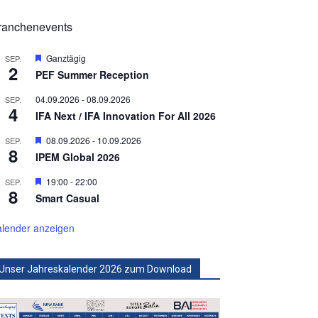
ranchenevents
Hervorgehoben
Ganztägig
SEP.
2
PEF Summer Reception
04.09.2026
-
08.09.2026
SEP.
4
IFA Next / IFA Innovation For All 2026
Hervorgehoben
08.09.2026
-
10.09.2026
SEP.
8
IPEM Global 2026
Hervorgehoben
19:00
-
22:00
SEP.
8
Smart Casual
lender anzeigen
Unser Jahreskalender 2026 zum Download