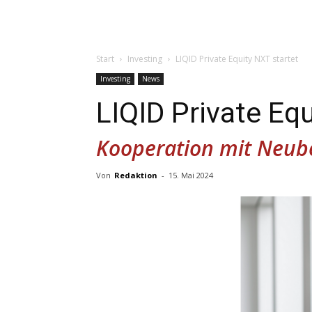
Start
Investing
LIQID Private Equity NXT startet
Investing
News
LIQID Private Equ
Kooperation mit Neub
Von
Redaktion
-
15. Mai 2024