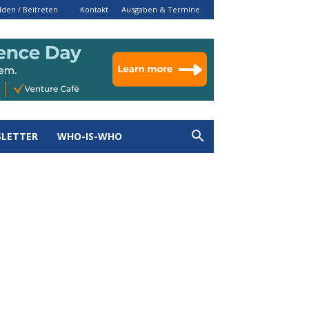
den / Beitreten
Kontakt
Ausgaben & Termine
LETTER
WHO-IS-WHO