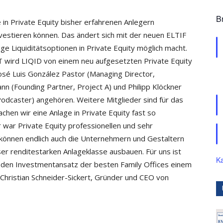
B
in Private Equity bisher erfahrenen Anlegern
estieren können. Das ändert sich mit der neuen ELTIF
ge Liquiditätsoptionen in Private Equity möglich macht.
T wird LIQID von einem neu aufgesetzten Private Equity
sé Luis González Pastor (Managing Director,
n (Founding Partner, Project A) und Philipp Klöckner
odcaster) angehören. Weitere Mitglieder sind für das
hen wir eine Anlage in Private Equity fast so
 war Private Equity professionellen und sehr
können endlich auch die Unternehmern und Gestaltern
r renditestarken Anlageklasse ausbauen. Für uns ist
Ka
n, den Investmentansatz der besten Family Offices einem
o Christian Schneider-Sickert, Gründer und CEO von