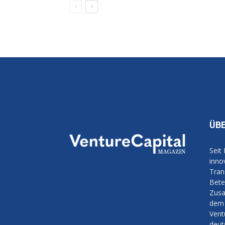
ÜB
Seit
inno
Tran
Bete
Zusa
dem 
Vent
deut