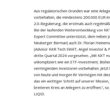
Aus regulatorischen Gründen war eine Anlage 
vorbehalten, die mindestens 200.000 EUR inv
2.0-Regulierung, die erstmals auch regelmäßi
Bei der laufenden Weiterentwicklung von NX
Expert Committee unterstützt, dem neben Jo
Neuberger Berman) auch Dr. Florian Heineman
(Advisor KKR Tech SWAT, Angel Investor & P
dritte Quartal 2024 vorgesehen. „Mit NXT mac
unkompliziert wie ein ETF-Investment. Bisher
vermögenden Investoren vorbehalten. Jetzt 
von heute und morgen ihr Vermögen mit diese
das ein wichtiger Schritt auf unserer Missio
breiteren Kreis an Anlegern zu eröffnen.“, s
LIQID.