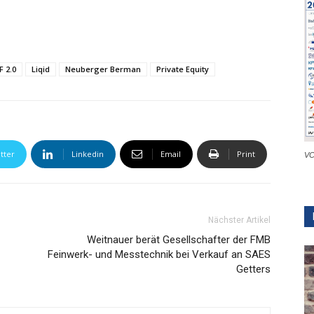
F 2.0
Liqid
Neuberger Berman
Private Equity
tter
Linkedin
Email
Print
VC
Nächster Artikel
Weitnauer berät Gesellschafter der FMB
Feinwerk- und Messtechnik bei Verkauf an SAES
Getters