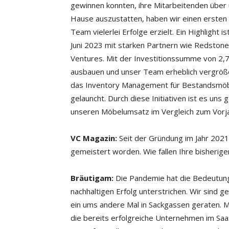
gewinnen konnten, ihre Mitarbeitenden über 
Hause auszustatten, haben wir einen ersten 
Team vielerlei Erfolge erzielt. Ein Highlight
Juni 2023 mit starken Partnern wie Redston
Ventures. Mit der Investitionssumme von 2,
ausbauen und unser Team erheblich vergröße
das Inventory Management für Bestandsmöbe
gelauncht. Durch diese Initiativen ist es u
unseren Möbelumsatz im Vergleich zum Vorja
VC Magazin:
Seit der Gründung im Jahr 2021
gemeistert worden. Wie fallen Ihre bisherig
Bräutigam:
Die Pandemie hat die Bedeutung v
nachhaltigen Erfolg unterstrichen. Wir sind 
ein ums andere Mal in Sackgassen geraten. M
die bereits erfolgreiche Unternehmen im SaaS