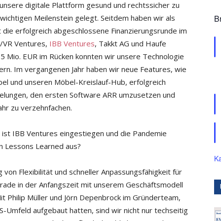
unsere digitale Plattform gesund und rechtssicher zu
wichtigen Meilenstein gelegt. Seitdem haben wir als
B
 ist die erfolgreich abgeschlossene Finanzierungsrunde im
e/VR Ventures,
IBB Ventures
, Takkt AG und Haufe
75 Mio. EUR im Rücken konnten wir unsere Technologie
rn. Im vergangenen Jahr haben wir neue Features, wie
l und unseren Möbel-Kreislauf-Hub, erfolgreich
ns gelungen, den ersten Software ARR umzusetzen und
hr zu verzehnfachen.
 ist IBB Ventures eingestiegen und die Pandemie
en Lessons Learned aus?
Ka
on Flexibilität und schneller Anpassungsfähigkeit für
gerade in der Anfangszeit mit unserem Geschäftsmodell
it Philip Müller und Jörn Depenbrock im Gründerteam,
-Umfeld aufgebaut hatten, sind wir nicht nur techseitig