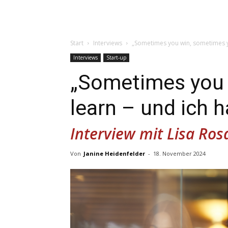
Start
Interviews
„Sometimes you win, sometimes yo
Interviews
Start-up
„Sometimes you 
learn – und ich h
Interview mit Lisa Ro
Von
Janine Heidenfelder
-
18. November 2024