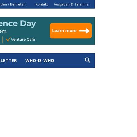
den / Beitreten
Kontakt
Ausgaben & Termine
LETTER
WHO-IS-WHO