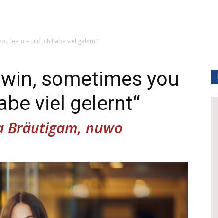
u learn – und ich habe viel gelernt“
win, sometimes you
abe viel gelernt“
sa Bräutigam, nuwo