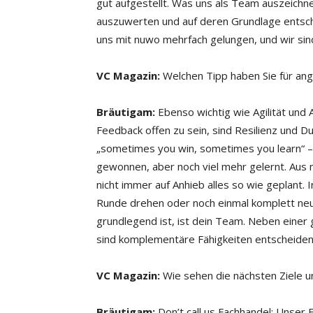
gut aufgestellt. Was uns als Team auszeichnet,
auszuwerten und auf deren Grundlage entsch
uns mit nuwo mehrfach gelungen, und wir sin
VC Magazin:
Welchen Tipp haben Sie für an
Bräutigam:
Ebenso wichtig wie Agilität und
Feedback offen zu sein, sind Resilienz und 
„sometimes you win, sometimes you learn“ – u
gewonnen, aber noch viel mehr gelernt. Aus 
nicht immer auf Anhieb alles so wie geplant.
Runde drehen oder noch einmal komplett neu
grundlegend ist, ist dein Team. Neben eine
sind komplementäre Fähigkeiten entscheidend
VC Magazin:
Wie sehen die nächsten Ziele u
Bräutigam:
Don’t call us Fachhandel: Unser F