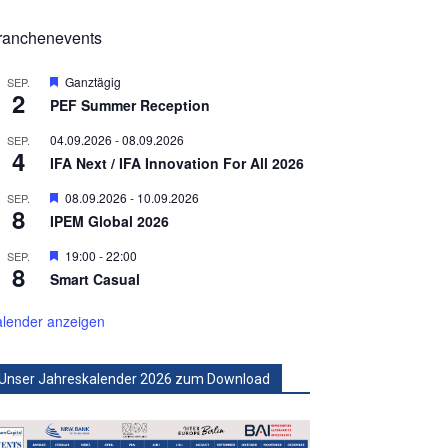
ranchenevents
Hervorgehoben
Ganztägig
SEP.
2
PEF Summer Reception
04.09.2026
-
08.09.2026
SEP.
4
IFA Next / IFA Innovation For All 2026
Hervorgehoben
08.09.2026
-
10.09.2026
SEP.
8
IPEM Global 2026
Hervorgehoben
19:00
-
22:00
SEP.
8
Smart Casual
lender anzeigen
Unser Jahreskalender 2026 zum Download