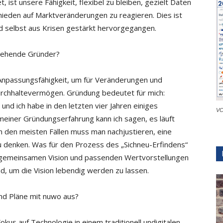
 ist unsere Fähigkeit, flexibel zu bleiben, gezielt Daten
ieden auf Marktveränderungen zu reagieren. Dies ist
d selbst aus Krisen gestärkt hervorgegangen.
gehende Gründer?
 Anpassungsfähigkeit, um für Veränderungen und
Durchhaltevermögen. Gründung bedeutet für mich:
nd ich habe in den letzten vier Jahren einiges
VC
meiner Gründungserfahrung kann ich sagen, es läuft
 In den meisten Fällen muss man nachjustieren, eine
 denken. Was für den Prozess des „Sichneu-Erfindens“
r gemeinsamen Vision und passenden Wertvorstellungen
, um die Vision lebendig werden zu lassen.
nd Pläne mit nuwo aus?
okus auf Technologie in einem traditionell undigitalen,