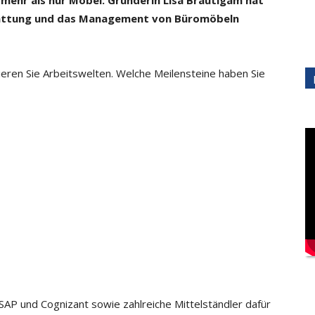
 mehr als nur Möbel: Gründerin
Lisa Bräutigam hat
tattung und das
Management von Büromöbeln
eren Sie Arbeitswelten. Welche Meilensteine haben Sie
AP und Cognizant sowie zahlreiche Mittelständler dafür