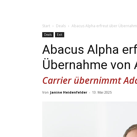
Start
Deals
Abacus Alpha erfreut über Übernahm
Deals
Exit
Abacus Alpha erf
Übernahme von A
Carrier übernimmt Ad
Von
Janine Heidenfelder
-
13. Mai 2025