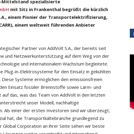
-Mittelstand spezialisierte
GmbH
mit Sitz in Frankenthal begrüßt die kürzlich
., einem Pionier der Transportelektrifizierung,
 CARR), einem weltweit führenden Anbieter
tegischer Partner von AddVolt S.A., der bereits seit
ow und Netzwerkunterstützung auf dem Weg von der
echnologie und internationalem Wachstum begleitete.
e Plug-in-Elektrosysteme für den Einsatz in gekühlten
. Diese Systeme ermöglichen den emissionsfreien
en Einsatz fossiler Brennstoffe sowie Lärm- und
lz auf das, was das Team von AddVolt in den letzten
 unterstreicht unser Modell, nachhaltige
. Als einer der ersten Investoren sind wir überzeugt,
ial hat, die Transportkältebranche grundlegend zu
 Global Corporation an ihrer Seite sehen wir beste
 Lösungen weiter vorantreibt und international