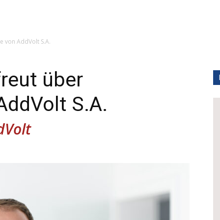
e von AddVolt S.A.
reut über
ddVolt S.A.
dVolt