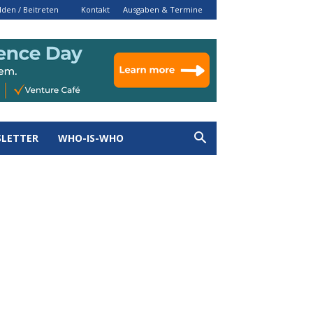
den / Beitreten
Kontakt
Ausgaben & Termine
LETTER
WHO-IS-WHO