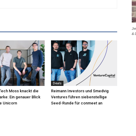
Je
& 
Deals
nTech Moss knackt die
Reimann Investors und Smedvig
arke: Ein genauer Blick
Ventures führen siebenstellige
e Unicorn
Seed-Runde für conmeet an