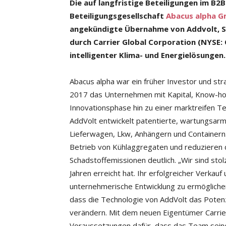
Die auf langfristige Beteiligungen im B2B
Beteiligungsgesellschaft
Abacus alpha 
angekündigte Übernahme von Addvolt, S.A
durch Carrier Global Corporation (NYSE:
intelligenter Klima- und Energielösungen.
Abacus alpha war ein früher Investor und stra
2017 das Unternehmen mit Kapital, Know-h
Innovationsphase hin zu einer marktreifen T
AddVolt entwickelt patentierte, wartungsarm
Lieferwagen, Lkw, Anhängern und Containern
Betrieb von Kühlaggregaten und reduzieren d
Schadstoffemissionen deutlich. „Wir sind sto
Jahren erreicht hat. Ihr erfolgreicher Verkauf
unternehmerische Entwicklung zu ermöglichen
dass die Technologie von AddVolt das Potenz
verändern. Mit dem neuen Eigentümer Carrier
Voraussetzungen dafür, dass das Team seine