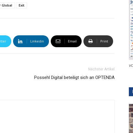
r Global
Exit
tter
Linkedin
Email
Print
VC
Nächster Artikel
Possehl Digital beteiligt sich an OPTENDA