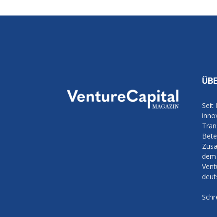
ÜB
Seit
inno
Tran
Bete
Zusa
dem 
Vent
deut
Schr