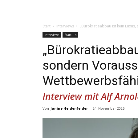
Start
Interviews
„Bürokratieabbau ist kein Luxus,
Interviews
Start-up
„Bürokratieabbau
sondern Vorauss
Wettbewerbsfähi
Interview mit Alf Arno
Von
Janine Heidenfelder
-
24. November 2025