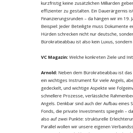
kurzfristig keine zusätzlichen Milliarden geb
effizienter zu gestalten. Ein Dauerärgernis i
Finanzierungsrunden – da hängen wir im 19. J
Beispiel: Jeder Beteiligte muss Dokumente ern
Hürden schrecken nicht nur deutsche, sonder
Bürokratieabbau ist also kein Luxus, sonder
VC Magazin:
Welche konkreten Ziele und Ini
Arnold:
Neben dem Bürokratieabbau ist das 
ein wichtiges Instrument für viele Angels, ab
gedeckelt, und wichtige Aspekte wie Folgeinve
schnellere Prozesse, verlässliche Rahmenbe
Angels. Denkbar sind auch der Aufbau eines
Fonds, die private Investments spiegeln – da
also auf zwei Punkte: strukturelle Erleich
Parallel wollen wir unsere eigenen Verband