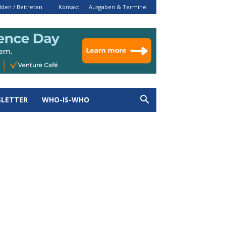
den / Beitreten
Kontakt
Ausgaben & Termine
LETTER
WHO-IS-WHO