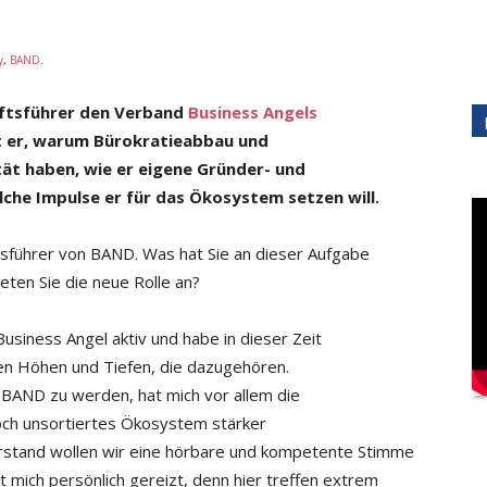
y
,
BAND
.
äftsführer den Verband
Business
Angels
rt er, warum Bürokratieabbau
und
ität haben, wie er eigene
Gründer- und
che Impulse er für
das Ökosystem setzen will.
ftsführer von BAND. Was hat Sie an dieser Aufgabe
eten Sie die neue Rolle an?
Business Angel aktiv und habe in dieser Zeit
llen Höhen und Tiefen, die dazugehören.
n BAND zu werden, hat mich vor allem die
och unsortiertes Ökosystem stärker
tand wollen wir eine hörbare und kompetente Stimme
t mich persönlich gereizt, denn hier treffen extrem