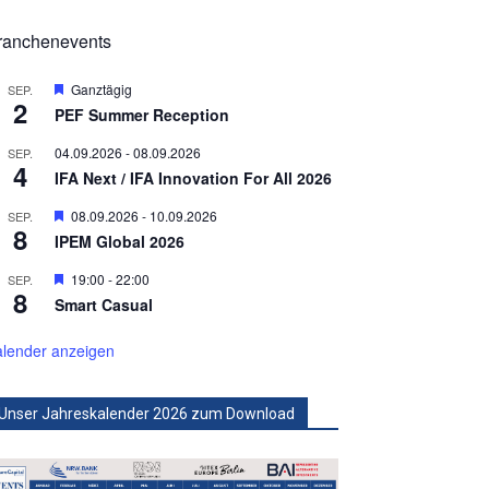
ranchenevents
Hervorgehoben
Ganztägig
SEP.
2
PEF Summer Reception
04.09.2026
-
08.09.2026
SEP.
4
IFA Next / IFA Innovation For All 2026
Hervorgehoben
08.09.2026
-
10.09.2026
SEP.
8
IPEM Global 2026
Hervorgehoben
19:00
-
22:00
SEP.
8
Smart Casual
lender anzeigen
Unser Jahreskalender 2026 zum Download