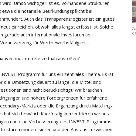
en wird. Umso wichtiger ist es, vorhandene Strukturen
st etwa die notarielle Beurkundungspflicht bei
ahrhundert. Auch das Transparenzregister ist ein gutes
eut einreichen, obwohl alles längst erfasst ist. Solche
Je
n gerade auch internationale Investoren ab.
& 
n Voraussetzung für Wettbewerbsfähigkeit.
tiativen möchten Sie zeitnah anstoßen?
INVEST-Programm für uns ein zentrales Thema. Es ist
er die Umsetzung dauert zu lange, die Mittel sind
stitionen sind nicht berücksichtigt. Wir brauchen
dingungen und höhere Fördergrenzen für erfahrene
 Secondary-Markts oder die Ergänzung durch Matching-
s hat sich bewährt. Kurzfristig konzentrieren wir uns
terungen und eine Verbesserung des INVEST-Programms.
sstrukturen modernisieren und den Austausch zwischen