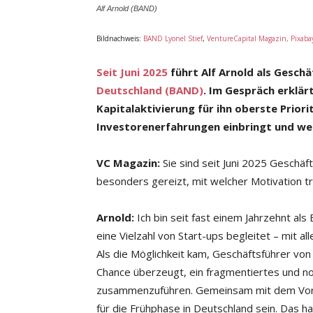
Alf Arnold (BAND)
Bildnachweis:
BAND Lyonel Stief
,
VentureCapital Magazin, Pixaba
Seit Juni 2025
führt Alf Arnold als Gesch
Deutschland (BAND)
. Im Gespräch erklä
Kapitalaktivierung
für ihn oberste Prior
Investorenerfahrungen
einbringt und wel
VC Magazin:
Sie sind seit Juni 2025 Geschä
besonders gereizt, mit welcher Motivation tr
Arnold:
Ich bin seit fast einem Jahrzehnt als 
eine Vielzahl von Start-ups begleitet – mit a
Als die Möglichkeit kam, Geschäftsführer vo
Chance überzeugt, ein fragmentiertes und n
zusammenzuführen. Gemeinsam mit dem Vors
für die Frühphase in Deutschland sein. Das ha