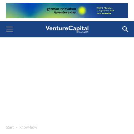
Start
Know-how