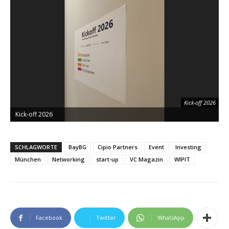
Kick-off 2026
Kick-off 2026
K
SCHLAGWORTE
BayBG
Cipio Partners
Event
Investing
München
Networking
start-up
VC Magazin
WIPIT
Facebook
Twitter
WhatsApp