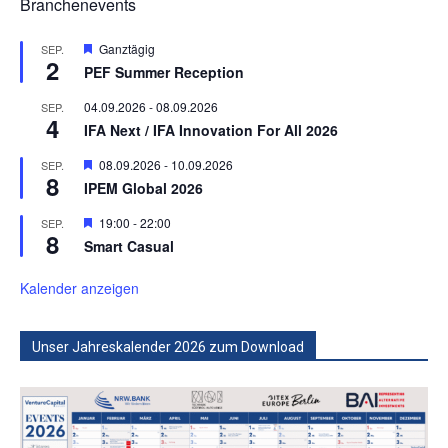
Branchenevents
Hervorgehoben
Ganztägig
SEP.
2
PEF Summer Reception
04.09.2026
-
08.09.2026
SEP.
4
IFA Next / IFA Innovation For All 2026
Hervorgehoben
08.09.2026
-
10.09.2026
SEP.
8
IPEM Global 2026
Hervorgehoben
19:00
-
22:00
SEP.
8
Smart Casual
Kalender anzeigen
Unser Jahreskalender 2026 zum Download