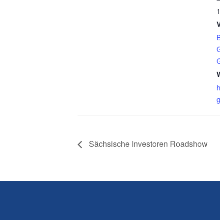
1
B
G
h
g
Sächsische Investoren Roadshow