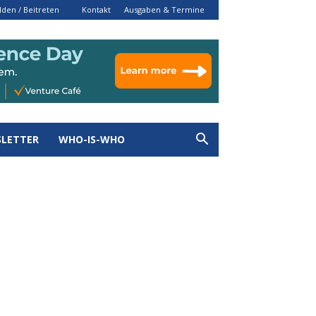
den / Beitreten
Kontakt
Ausgaben & Termine
LETTER
WHO-IS-WHO