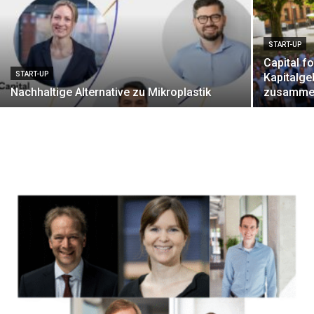
START-UP
Capital f
START-UP
Kapitalge
Nachhaltige ­Alternative zu Mikroplastik
zusamm