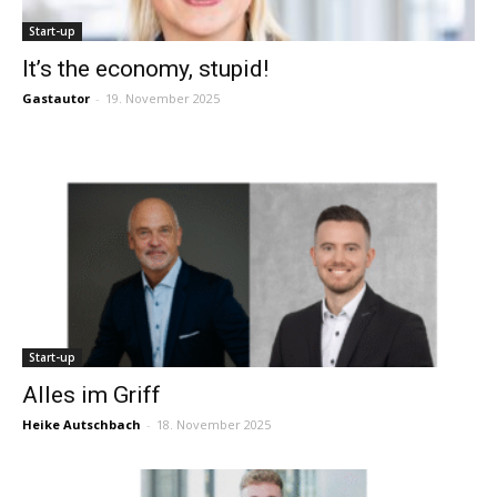
Start-up
It’s the economy, stupid!
Gastautor
-
19. November 2025
Start-up
Alles im Griff
Heike Autschbach
-
18. November 2025