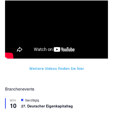
Weitere Videos finden Sie hier
Branchenevents
Hervorgehoben
Ganztägig
NOV.
10
27. Deutscher Eigenkapitaltag