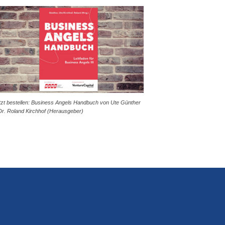
tzt bestellen: Business Angels Handbuch von Ute Günther
Dr. Roland Kirchhof (Herausgeber)