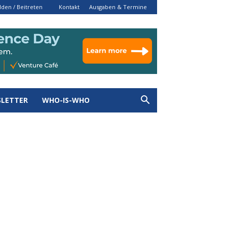
den / Beitreten
Kontakt
Ausgaben & Termine
LETTER
WHO-IS-WHO