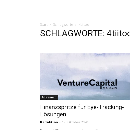
Start
Schlagworte
4tiitoo
SCHLAGWORTE: 4tiito
Allgemein
Finanzspritze für Eye-Tracking-
Lösungen
Redaktion
-
19. Oktober 2020