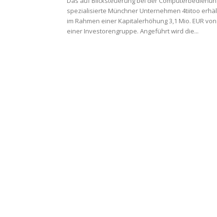
Das auf Blicksteuerung bei der Computerbedienun
spezialisierte Münchner Unternehmen 4tiitoo erhäl
im Rahmen einer Kapitalerhöhung 3,1 Mio. EUR von
einer Investorengruppe. Angeführt wird die...