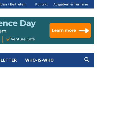
den / Beitreten
Kontakt
Ausgaben & Termine
LETTER
WHO-IS-WHO