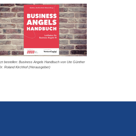
tzt bestellen: Business Angels Handbuch von Ute Günther
Dr. Roland Kirchhof (Herausgeber)