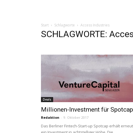
Start
Schlagworte
Access Industries
SCHLAGWORTE: Access
Deals
Millionen-Investment für Spotcap
Redaktion
-
9. Oktober 2017
Das Berliner Fintech-Start-up Spotcap erhält erneut
ein Investment in achtstelliger Höhe. Die