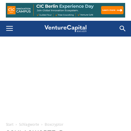
Start
Schlagworte
Boxcryptor