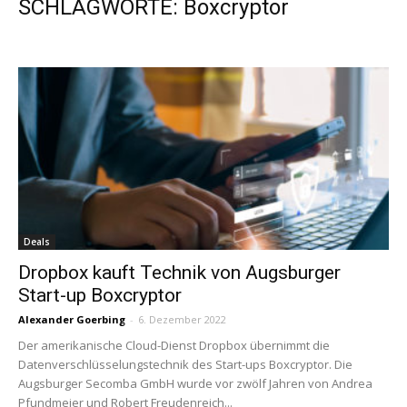
SCHLAGWORTE: Boxcryptor
Deals
Dropbox kauft Technik von Augsburger
Start-up Boxcryptor
Alexander Goerbing
-
6. Dezember 2022
Der amerikanische Cloud-Dienst Dropbox übernimmt die
Datenverschlüsselungstechnik des Start-ups Boxcryptor. Die
Augsburger Secomba GmbH wurde vor zwölf Jahren von Andrea
Pfundmeier und Robert Freudenreich...