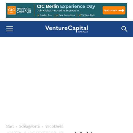
Start
Schlagworte
Brookfield