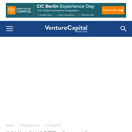
Start
Schlagworte
ChargeIQ