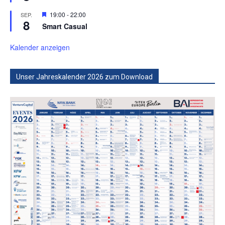
Hervorgehoben
19:00
-
22:00
SEP.
8
Smart Casual
Kalender anzeigen
Unser Jahreskalender 2026 zum Download