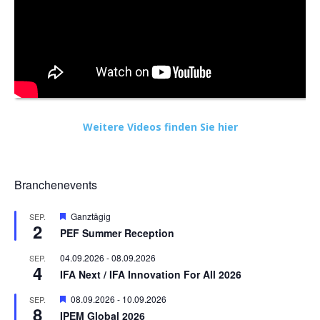
Weitere Videos finden Sie hier
Branchenevents
Hervorgehoben
Ganztägig
SEP.
2
PEF Summer Reception
04.09.2026
-
08.09.2026
SEP.
4
IFA Next / IFA Innovation For All 2026
Hervorgehoben
08.09.2026
-
10.09.2026
SEP.
8
IPEM Global 2026