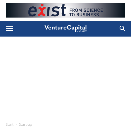
Start
Start-up