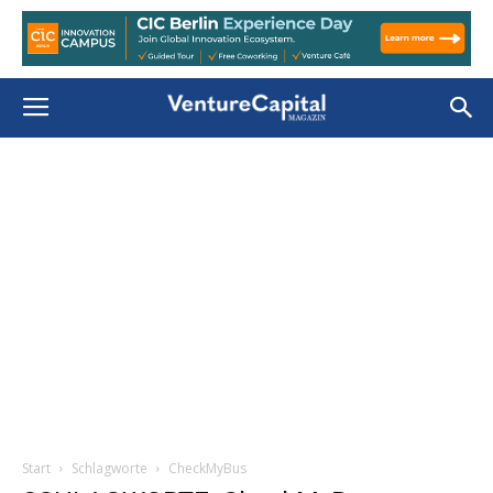
Start
Schlagworte
CheckMyBus