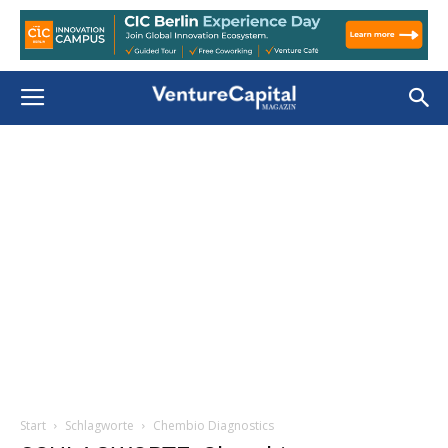
Start
Schlagworte
Chembio Diagnostics