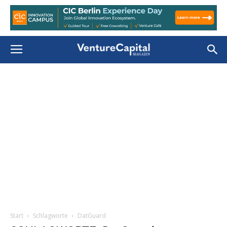
Start
Schlagworte
DatGuard