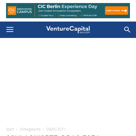
Start
Schlagworte
DBAG ECF I