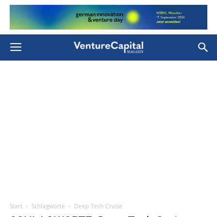
Start
Schlagworte
Deep Tech Cruise