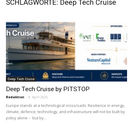
SCHLAGWORTE: Deep Tech Cruise
Deep Tech Cruise
Deep Tech Cruise by PITSTOP
Redaktion
-
8. April 2026
Europe stands at a technological crossroads. Resilience in energy,
climate, defence, technology, and infrastructure will not be built by
policy alone – but by...