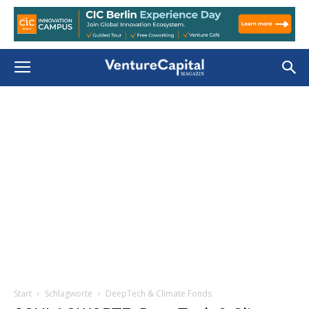
Start
Schlagworte
DeepTech & Climate Fonds