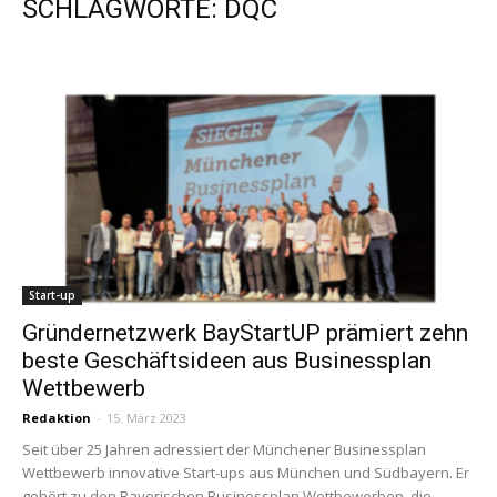
SCHLAGWORTE: DQC
Start-up
Gründernetzwerk BayStartUP prämiert zehn
beste Geschäftsideen aus Businessplan
Wettbewerb
Redaktion
-
15. März 2023
Seit über 25 Jahren adressiert der Münchener Businessplan
Wettbewerb innovative Start-ups aus München und Südbayern. Er
gehört zu den Bayerischen Businessplan Wettbewerben, die