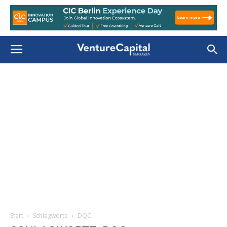
Start
Schlagworte
DQC