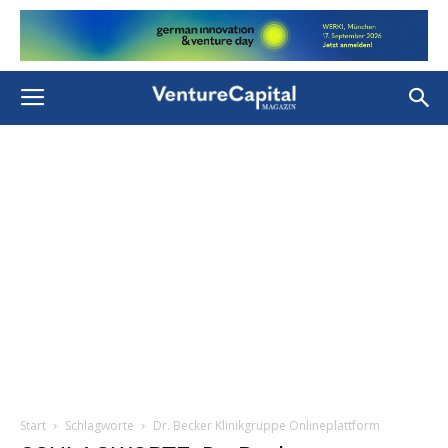
Start
Schlagworte
Dr. Becker Klinikgruppe Onlineplattform