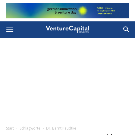
Start
Schlagworte
Dr. Bernt Paudtke