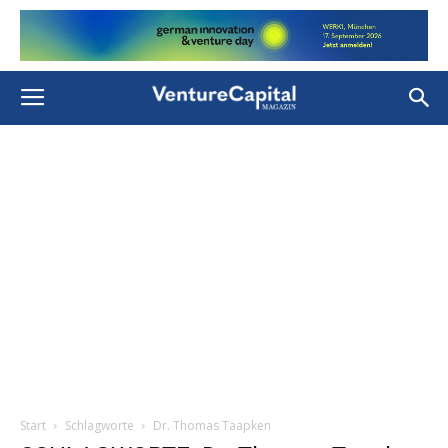
Start
Schlagworte
Dr. Thomas Taapken