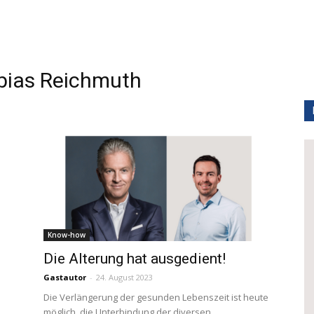
bias Reichmuth
Know-how
Die Alterung hat ausgedient!
Gastautor
-
24. August 2023
Die Verlängerung der gesunden Lebenszeit ist heute
möglich, die Unterbindung der diversen