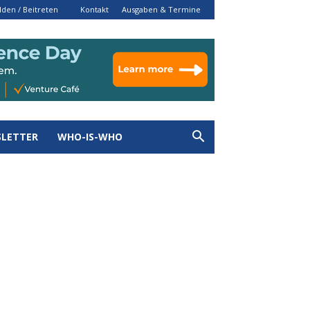
den / Beitreten
Kontakt
Ausgaben & Termine
LETTER
WHO-IS-WHO