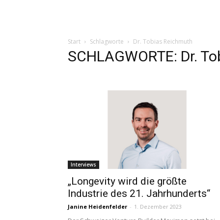
Start
Schlagworte
Dr. Tobias Reichmuth
SCHLAGWORTE: Dr. To
Interviews
„Longevity wird die größte
Industrie des 21. Jahrhunderts“
Janine Heidenfelder
-
1. Dezember 2023