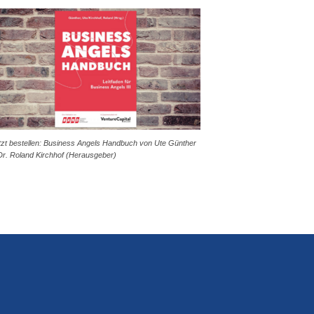
tzt bestellen: Business Angels Handbuch von Ute Günther
Dr. Roland Kirchhof (Herausgeber)