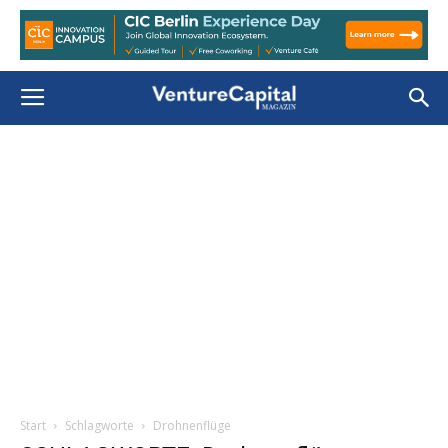
Start
Schlagworte
Drohnenflüge