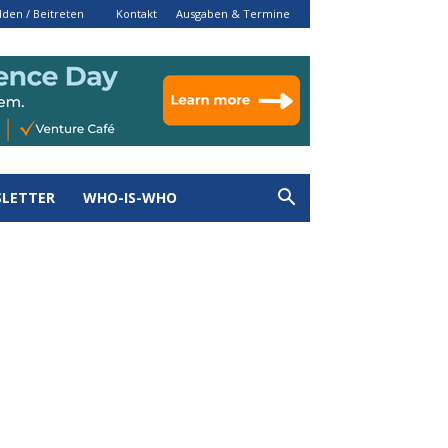
den / Beitreten
Kontakt
Ausgaben & Termine
LETTER
WHO-IS-WHO