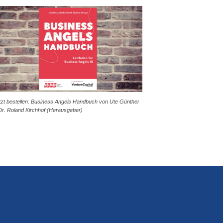
tzt bestellen: Business Angels Handbuch von Ute Günther
Dr. Roland Kirchhof (Herausgeber)