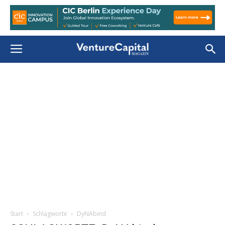
Start
Schlagworte
DyNAbind